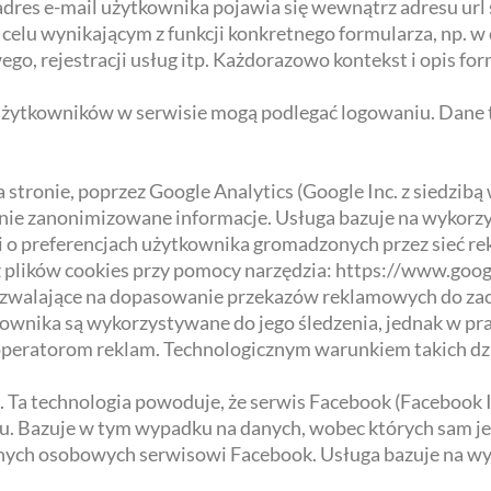
res e-mail użytkownika pojawia się wewnątrz adresu url s
elu wynikającym z funkcji konkretnego formularza, np. w 
o, rejestracji usług itp. Każdorazowo kontekst i opis fo
kowników w serwisie mogą podlegać logowaniu. Dane t
 stronie, poprzez Google Analytics (Google Inc. z siedzibą
ynie zanonimizowane informacje. Usługa bazuje na wykorzy
i o preferencjach użytkownika gromadzonych przez sieć 
z plików cookies przy pomocy narzędzia: https://www.goo
ozwalające na dopasowanie przekazów reklamowych do zac
wnika są wykorzystywane do jego śledzenia, jednak w pra
eratorom reklam. Technologicznym warunkiem takich dzi
. Ta technologia powoduje, że serwis Facebook (Facebook In
u. Bazuje w tym wypadku na danych, wobec których sam je
nych osobowych serwisowi Facebook. Usługa bazuje na wy