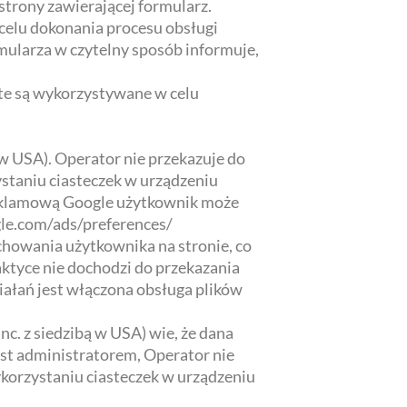
trony zawierającej formularz.
celu dokonania procesu obsługi
rmularza w czytelny sposób informuje,
e są wykorzystywane w celu
 w USA). Operator nie przekazuje do
staniu ciasteczek w urządzeniu
reklamową Google użytkownik może
gle.com/ads/preferences/
howania użytkownika na stronie, co
ktyce nie dochodzi do przekazania
ałań jest włączona obsługa plików
c. z siedzibą w USA) wie, że dana
st administratorem, Operator nie
korzystaniu ciasteczek w urządzeniu