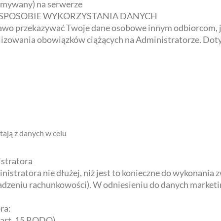
ymywany) na serwerze
 SPOSOBIE WYKORZYSTANIA DANYCH
awo przekazywać Twoje dane osobowe innym odbiorcom, je
lizowania obowiązków ciążących na Administratorze. Doty
ają z danych w celu
istratora
stratora nie dłużej, niż jest to konieczne do wykonania z
adzeniu rachunkowości). W odniesieniu do danych market
ra:
art. 15 RODO),