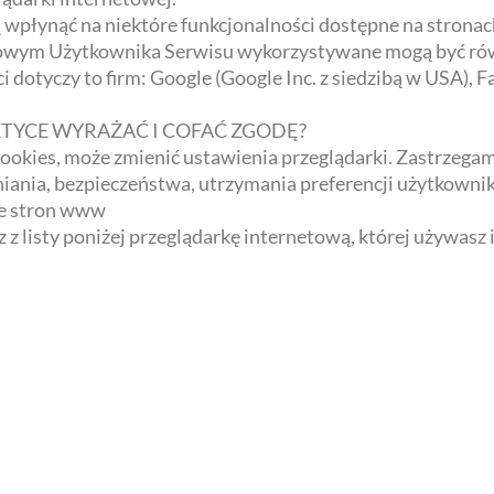
 wpłynąć na niektóre funkcjonalności dostępne na strona
ńcowym Użytkownika Serwisu wykorzystywane mogą być rów
dotyczy to firm: Google (Google Inc. z siedzibą w USA), F
KTYCE WYRAŻAĆ I COFAĆ ZGODĘ?
ookies, może zmienić ustawienia przeglądarki. Zastrzegam
iania, bezpieczeństwa, utrzymania preferencji użytkownik
ze stron www
z listy poniżej przeglądarkę internetową, której używasz i