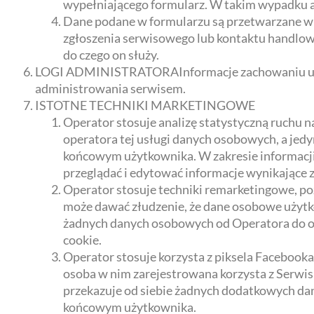
wypełniającego formularz. W takim wypadku ad
Dane podane w formularzu są przetwarzane w c
zgłoszenia serwisowego lub kontaktu handloweg
do czego on służy.
LOGI ADMINISTRATORAInformacje zachowaniu użyt
administrowania serwisem.
ISTOTNE TECHNIKI MARKETINGOWE
Operator stosuje analizę statystyczną ruchu na
operatora tej usługi danych osobowych, a jed
końcowym użytkownika. W zakresie informacj
przeglądać i edytować informacje wynikające 
Operator stosuje techniki remarketingowe, p
może dawać złudzenie, że dane osobowe użytko
żadnych danych osobowych od Operatora do op
cookie.
Operator stosuje korzysta z piksela Facebooka
osoba w nim zarejestrowana korzysta z Serwis
przekazuje od siebie żadnych dodatkowych da
końcowym użytkownika.