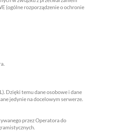
cznych w związku z przetwarzaniem
E (ogólne rozporządzenie o ochronie
a.
L). Dzięki temu dane osobowe i dane
tane jedynie na docelowym serwerze.
stywanego przez Operatora do
gramistycznych.