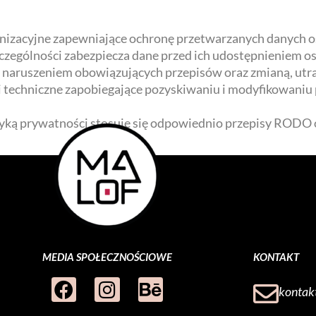
rganizacyjne zapewniające ochronę przetwarzanych danych
 szczególności zabezpiecza dane przed ich udostępnienie
 naruszeniem obowiązujących przepisów oraz zmianą, utra
 techniczne zapobiegające pozyskiwaniu i modyfikowaniu
yką prywatności stosuje się odpowiednio przepisy RODO 
MEDIA SPOŁECZNOŚCIOWE
KONTAKT
kontak