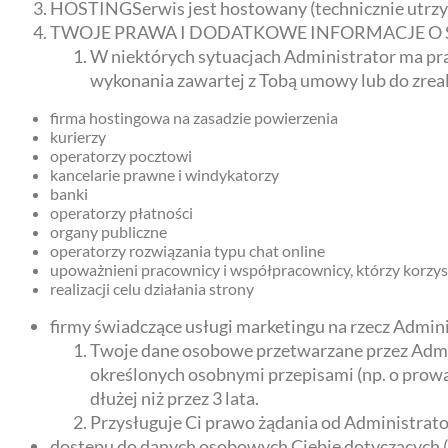
HOSTINGSerwis jest hostowany (technicznie utrz
TWOJE PRAWA I DODATKOWE INFORMACJE O
W niektórych sytuacjach Administrator ma pr
wykonania zawartej z Tobą umowy lub do zrea
firma hostingowa na zasadzie powierzenia
kurierzy
operatorzy pocztowi
kancelarie prawne i windykatorzy
banki
operatorzy płatności
organy publiczne
operatorzy rozwiązania typu chat online
upoważnieni pracownicy i współpracownicy, którzy korzyst
realizacji celu działania strony
firmy świadczące usługi marketingu na rzecz Admin
Twoje dane osobowe przetwarzane przez Admini
określonych osobnymi przepisami (np. o prow
dłużej niż przez 3 lata.
Przysługuje Ci prawo żądania od Administrato
dostępu do danych osobowych Ciebie dotyczących (