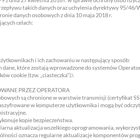
9 z dnia 27 kwietnia 2016 r. w sprawie ochrony osób fizy
zepływu takich danych oraz uchylenia dyrektywy 95/46/W
ronie danych osobowych z dnia 10 maja 2018 r.
ących celach:
 użytkownikach i ich zachowaniu w następujący sposób:
 dane, które zostają wprowadzone do systemów Operator
w cookie (tzw. „ciasteczka”).\
WANE PRZEZ OPERATORA
owych są chronione w warstwie transmisji (certyfikat SS
zaszyfrowane w komputerze użytkownika i mogą być odczy
istracyjne.
ykonuje kopie bezpieczeństwa.
larna aktualizacja wszelkiego oprogramowania, wykorzy
ólności oznacza regularne aktualizacje komponentów pro