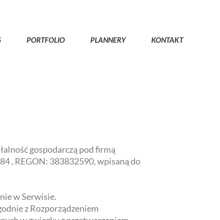
G
PORTFOLIO
PLANNERY
KONTAKT
łalność gospodarczą pod firmą
5884 , REGON: 383832590, wpisaną do
ie w Serwisie.
zgodnie z Rozporządzeniem