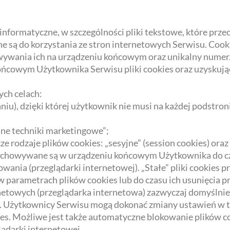
ne informatyczne, w szczególności pliki tekstowe, które p
 są do korzystania ze stron internetowych Serwisu. Cook
owywania ich na urządzeniu końcowym oraz unikalny numer
cowym Użytkownika Serwisu pliki cookies oraz uzyskując
ych celach:
niu), dzięki której użytkownik nie musi na każdej podstr
otne techniki marketingowe”;
rodzaje plików cookies: „sesyjne” (session cookies) oraz „
rzechowywane są w urządzeniu końcowym Użytkownika do c
wania (przeglądarki internetowej). „Stałe” pliki cookies
parametrach plików cookies lub do czasu ich usunięcia p
netowych (przeglądarka internetowa) zazwyczaj domyślni
 Użytkownicy Serwisu mogą dokonać zmiany ustawień w ty
es. Możliwe jest także automatyczne blokowanie plików c
ądarki internetowej.