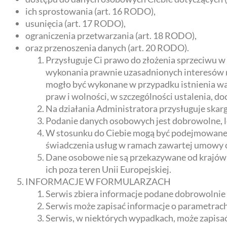
ich sprostowania (art. 16 RODO),
usunięcia (art. 17 RODO),
ograniczenia przetwarzania (art. 18 RODO),
oraz przenoszenia danych (art. 20 RODO).
Przysługuje Ci prawo do złożenia sprzeciwu w
wykonania prawnie uzasadnionych interesów r
mogło być wykonane w przypadku istnienia w
praw i wolności, w szczególności ustalenia, d
Na działania Administratora przysługuje ska
Podanie danych osobowych jest dobrowolne, l
W stosunku do Ciebie mogą być podejmowane 
świadczenia usług w ramach zawartej umowy o
Dane osobowe nie są przekazywane od krajów 
ich poza teren Unii Europejskiej.
INFORMACJE W FORMULARZACH
Serwis zbiera informacje podane dobrowolnie 
Serwis może zapisać informacje o parametrach 
Serwis, w niektórych wypadkach, może zapisa