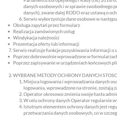
Parlamentu Europejskiego i Rady (UE) 2016/67
danych osobowych i w sprawie swobodnego pr
danych), zwane dalej RODO oraz ustawą o och
Serwis wykorzystuje dane osobowe w następuj
Obsługa zapytań przez formularz
Realizacja zamówionych usług
Windykacja należności
Prezentacja oferty lub informacji
Serwis realizuje funkcje pozyskiwania informacji o
Poprzez dobrowolnie wprowadzone w formularzach
Poprzez zapisywanie w urządzeniach końcowych plikó
WYBRANE METODY OCHRONY DANYCH STOSO
Miejsca logowania i wprowadzania danych osob
logowania, wprowadzone na stronie, zostają 
Operator okresowo zmienia swoje hasła admin
W celu ochrony danych Operator regularnie w
Istotnym elementem ochrony danych jest regu
przetwarzania danych osobowych, co w szczeg