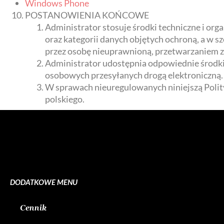
Windows Phone
POSTANOWIENIA KOŃCOWE
Administrator stosuje środki techniczne i o
oraz kategorii danych objętych ochroną, a w
przez osobę nieuprawnioną, przetwarzaniem z
Administrator udostępnia odpowiednie środki
osobowych przesyłanych drogą elektroniczną.
W sprawach nieuregulowanych niniejszą Polit
polskiego.
DODATKOWE MENU
Cennik