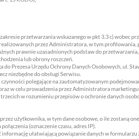
 zakresie przetwarzania wskazanego w pkt 3.3 c) wobec p
ealizowanych przez Administratora, w tym profilowania, 
ażnych prawnie uzasadnionych podstaw do przetwarzania,
ochodzenia lub obrony roszczeń.
rga do Prezesa Urzędu Ochrony Danych Osobowych, ul. Sta
ecz niezbędne do obsługi Serwisu.
czynności polegające na zautomatyzowanym podejmowaniu
raz w celu prowadzenia przez Administratora marketingu
trzecich w rozumieniu przepisów o ochronie danych osobo
przez użytkownika, w tym dane osobowe, o ile zostaną on
połączenia (oznaczenie czasu, adres IP).
ć informację ułatwiającą powiązanie danych w formularzu