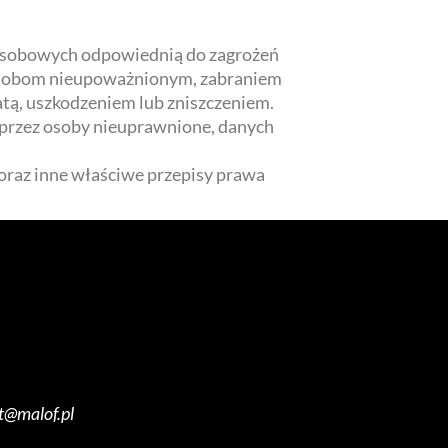
 osobowych odpowiednią do zagrożeń
m osobom nieupoważnionym, zabraniem
tą, uszkodzeniem lub zniszczeniem.
 przez osoby nieuprawnione, danych
oraz inne właściwe przepisy prawa
t@malof.pl