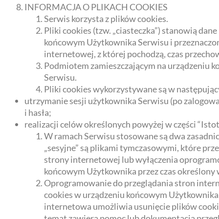
INFORMACJA O PLIKACH COOKIES
Serwis korzysta z plików cookies.
Pliki cookies (tzw. „ciasteczka”) stanowią da
końcowym Użytkownika Serwisu i przeznaczone
internetowej, z której pochodzą, czas przech
Podmiotem zamieszczającym na urządzeniu koń
Serwisu.
Pliki cookies wykorzystywane są w następując
utrzymanie sesji użytkownika Serwisu (po zalogowa
i hasła;
realizacji celów określonych powyżej w części “Ist
W ramach Serwisu stosowane są dwa zasadnicze 
„sesyjne” są plikami tymczasowymi, które p
strony internetowej lub wyłączenia oprogramo
końcowym Użytkownika przez czas określony w 
Oprogramowanie do przeglądania stron inter
cookies w urządzeniu końcowym Użytkownika.
internetowa umożliwia usunięcie plików cooki
temat zawiera pomoc lub dokumentacja przegl