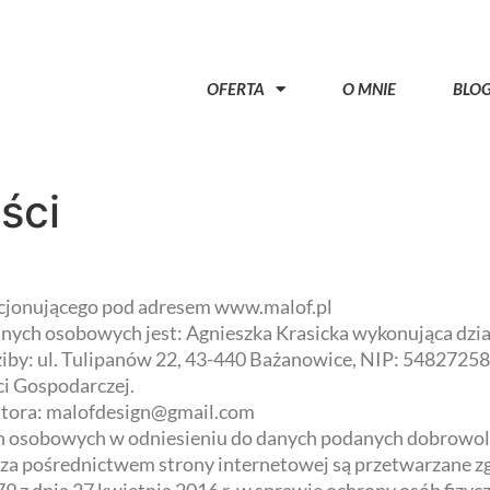
OFERTA
O MNIE
BLO
ści
kcjonującego pod adresem www.malof.pl
ych osobowych jest: Agnieszka Krasicka wykonująca dzia
ziby: ul. Tulipanów 22, 43-440 Bażanowice, NIP: 548272
ści Gospodarczej.
atora: malofdesign@gmail.com
h osobowych w odniesieniu do danych podanych dobrowoln
za pośrednictwem strony internetowej są przetwarzane 